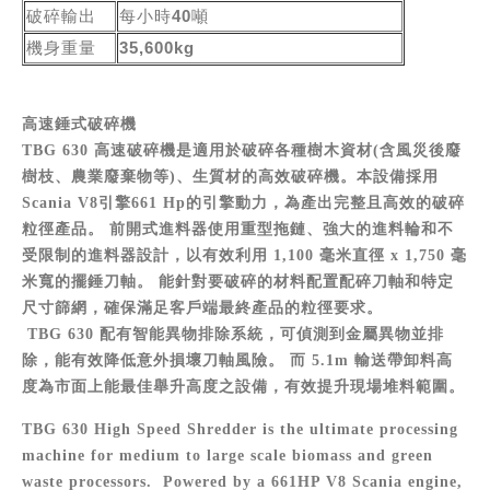
破碎輸出
每小時40噸
機身重量
35,600kg
高速錘式破碎機
TBG 630 高速破碎機是適用於破碎各種樹木資材(含風災後廢
樹枝、農業廢棄物等)、生質材的高效破碎機。本設備採用
Scania V8引擎661 Hp的引擎動力，為產出完整且高效的破碎
粒徑產品。 前開式進料器使用重型拖鏈、強大的進料輪和不
受限制的進料器設計，以有效利用 1,100 毫米直徑 x 1,750 毫
米寬的擺錘刀軸。 能針對要破碎的材料配置配碎刀軸和特定
尺寸篩網，確保滿足客戶端最終產品的粒徑要求。
TBG 630 配有智能異物排除系統，可偵測到金屬異物並排
除，能有效降低意外損壞刀軸風險。 而 5.1m 輸送帶卸料高
度為市面上能最佳舉升高度之設備，有效提升現場堆料範圍。
TBG 630 High Speed Shredder is the ultimate processing
machine for medium to large scale biomass and green
waste processors. Powered by a 661HP V8 Scania engine,